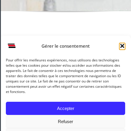
Agencement zone
presse et
Tabac-presse à
papeterie au
Gordes : sur
tabac Le
mesure pour un
Longchamps de
espace atypique
Gérer le consentement
Pernes
Pour offrir les meilleures expériences, nous utilisons des technologies
Mentions légales
Recrutement
telles que les cookies pour stocker et/ou accéder aux informations des
appareils. Le fait de consentir à ces technologies nous permettra de
traiter des données telles que le comportement de navigation ou les ID
uniques sur ce site. Le fait de ne pas consentir ou de retirer son
consentement peut avoir un effet négatif sur certaines caractéristiques
et fonctions.
Accepter
Refuser
Copyright 2010 -
2026 |
Reynier Agenceur
by
Artweb Agency
&