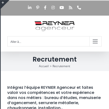
Passer
au
LinkedIn
Pinterest
Facebook
Instagram
YouTube
Rss
Téléphone
Bascule
contenu
de
la
zone
de
la
barre
Aller à...
coulissante
Recrutement
Accueil
Recrutement
Intégrez l’équipe REYNIER Agenceur et faites
valoir vos compétences et votre expérience
dans nos métiers : bureau d’études, menuiserie
d’agencement, serrurerie métallerie,
chaudronnerie, installation…