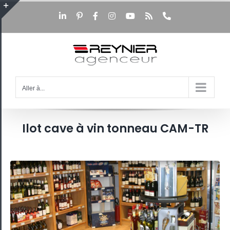
Passer
au
LinkedIn
Pinterest
Facebook
Instagram
YouTube
Rss
Téléphone
Bascule
contenu
de
la
zone
de
la
barre
Aller à...
coulissante
Ilot cave à vin tonneau CAM-TR