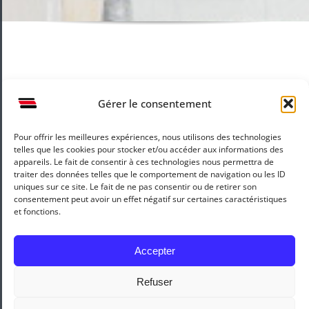
Design global :
Poissonnerie trad
130 m d’arrières
du Leclerc
trads au Leclerc
Carpentras en
Carpentras
décor sur mesure
Gérer le consentement
Pour offrir les meilleures expériences, nous utilisons des technologies
Mentions légales
Recrutement
telles que les cookies pour stocker et/ou accéder aux informations des
appareils. Le fait de consentir à ces technologies nous permettra de
traiter des données telles que le comportement de navigation ou les ID
uniques sur ce site. Le fait de ne pas consentir ou de retirer son
consentement peut avoir un effet négatif sur certaines caractéristiques
et fonctions.
Accepter
Refuser
Copyright 2010 -
2026 |
Reynier Agenceur
by
Artweb Agency
&