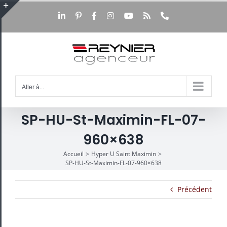
Passer
au
LinkedIn
Pinterest
Facebook
Instagram
YouTube
Rss
Téléphone
Bascule
contenu
de
la
zone
de
la
barre
Aller à...
coulissante
SP-HU-St-Maximin-FL-07-
960×638
Accueil
Hyper U Saint Maximin
SP-HU-St-Maximin-FL-07-960×638
Précédent