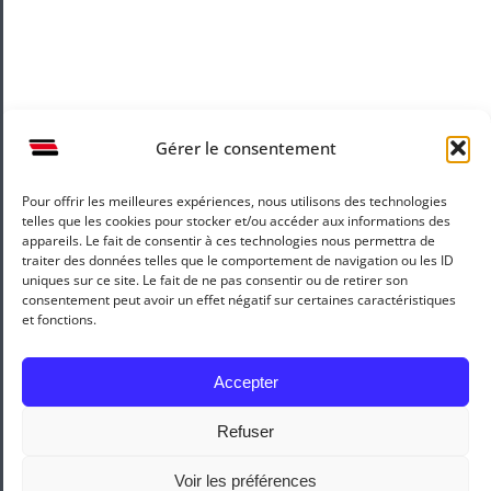
Gérer le consentement
Pour offrir les meilleures expériences, nous utilisons des technologies
Mentions légales
Recrutement
telles que les cookies pour stocker et/ou accéder aux informations des
appareils. Le fait de consentir à ces technologies nous permettra de
traiter des données telles que le comportement de navigation ou les ID
uniques sur ce site. Le fait de ne pas consentir ou de retirer son
consentement peut avoir un effet négatif sur certaines caractéristiques
et fonctions.
Accepter
Refuser
Copyright 2010 -
2026 |
Reynier Agenceur
by
Artweb Agency
&
Jean Rochette | Tous droits réservés
Voir les préférences