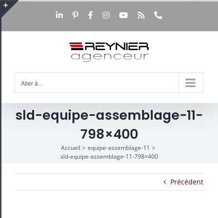
Passer
au
LinkedIn
Pinterest
Facebook
Instagram
YouTube
Rss
Téléphone
Bascule
contenu
de
la
zone
de
la
barre
Aller à...
coulissante
sld-equipe-assemblage-11-
798×400
Accueil
equipe-assemblage-11
sld-equipe-assemblage-11-798×400
Précédent